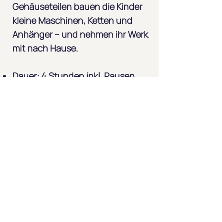
Gehäuseteilen bauen die Kinder
kleine Maschinen, Ketten und
Anhänger – und nehmen ihr Werk
mit nach Hause.
Dauer: 4 Stunden inkl. Pausen
Bis zu 25 Schülerinnen und
Schüler
25 € pro Kind, inkl. Material,
Werkzeug, Handouts und
Lernmaterialien
Verbindet Sachkunde mit
kreativem Gestalten
Mehr erfahren