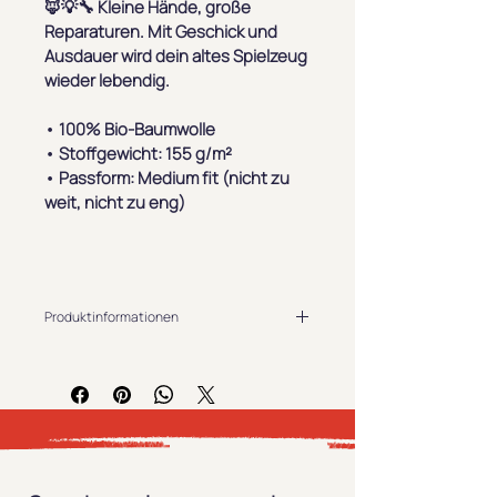
🦊💡🔧 
Kleine Hände, große 
Reparaturen. Mit Geschick und 
Ausdauer wird dein altes Spielzeug 
wieder lebendig.
• 100% Bio-Baumwolle
• Stoffgewicht: 155 g/m²
• Passform: Medium fit (nicht zu 
weit, nicht zu eng)
Produktinformationen
2 Jahre Gewährleistung in der EU.
Erfüllt die Anforderungen der EU-
REACH-Verordnung. In 
Übereinstimmung mit der Verordnung 
über die allgemeine 
Produktsicherheit (GPSR) stellt 